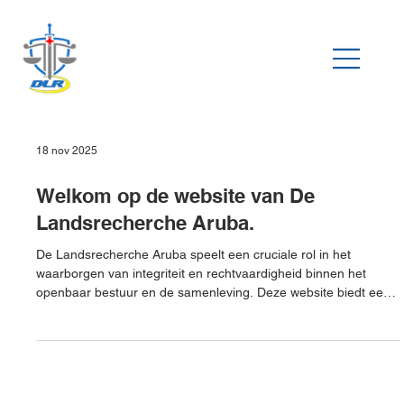
18 nov 2025
Welkom op de website van De
Landsrecherche Aruba.
De Landsrecherche Aruba speelt een cruciale rol in het
waarborgen van integriteit en rechtvaardigheid binnen het
openbaar bestuur en de samenleving. Deze website biedt een
duidelijk overzicht van de taken, onderzoeken en
samenwerkingen van deze organisatie. Bezoekers vinden hier
praktische informatie over hoe De Landsrecherche te werk gaat
en hoe zij contact kunnen opnemen. De site is ontworpen voor
zowel mobiel als desktop, zodat iedereen gemakkelijk toegang